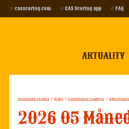
☆ casscoring.com
☆ CAS Scoring app
☆ FAQ
AKTUALITY
Domovská stránka
/
Kluby
/
Copenhagen Cowboys
/
Københavns
2026 05 Måne