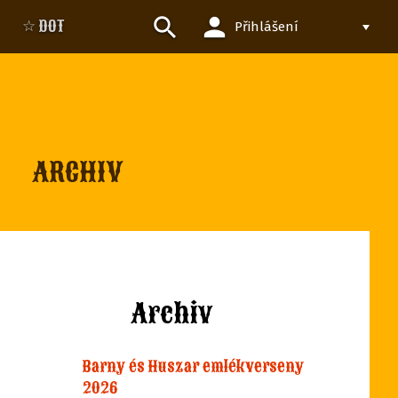
person
search
☆ DOT
Přihlášení
ARCHIV
Archiv
Barny és Huszar emlékverseny
2026