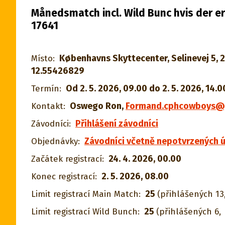
Månedsmatch incl. Wild Bunc hvis der er 
17641
Københavns Skyttecenter, Selinevej 5,
Místo:
12.55426829
Od 2. 5. 2026, 09.00 do 2. 5. 2026, 14.0
Termín:
Oswego Ron
,
Formand.cphcowboys@
Kontakt:
Přihlášení závodníci
Závodníci:
Závodníci včetně nepotvrzených ú
Objednávky:
24. 4. 2026, 00.00
Začátek registrací:
2. 5. 2026, 08.00
Konec registrací:
25
Limit registrací Main Match:
(přihlášených 13
25
Limit registrací Wild Bunch:
(přihlášených 6,