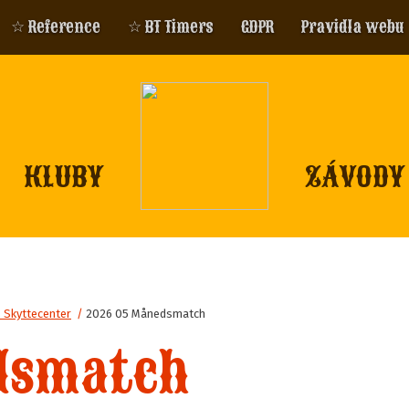
☆ Reference
☆ BT Timers
GDPR
Pravidla webu
KLUBY
ZÁVODY
 Skyttecenter
/
2026 05 Månedsmatch
dsmatch