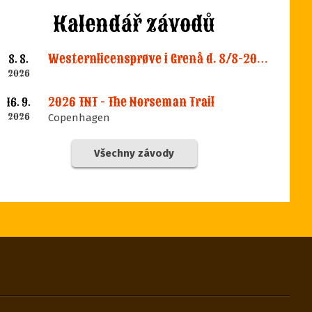
Kalendář závodů
Westernlicensprøve i Grenå d. 8/8-2026
8. 8.
2026
2026 TNT - The Norseman Trail
16. 9.
2026
Copenhagen
Všechny závody