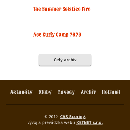
The Summer Solstice Fire
Ace Curly Camp 2026
Celý archív
Aktuality
Kluby
Závody
Archiv
Hotmail
© 2019
CAS Scoring
,
vývoj a prevádzka webu
KETNET s.r.o.