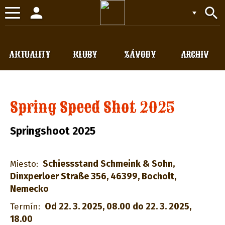
person
search
Toggle
navigation
AKTUALITY
KLUBY
ZÁVODY
ARCHIV
Spring Speed Shot 2025
Springshoot 2025
Schiessstand Schmeink & Sohn,
Miesto:
Dinxperloer Straße 356, 46399, Bocholt,
Nemecko
Od 22. 3. 2025, 08.00 do 22. 3. 2025,
Termín:
18.00