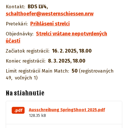
BDS LV4
,
Kontakt:
schalthoefer@westernschiessen.nrw
Prihlásení strelci
Pretekári:
Strelci vrátane nepotvrdených
Objednávky:
účastí
16. 2. 2025, 18.00
Začiatok registrácií:
8. 3. 2025, 18.00
Koniec registrácií:
50
Limit registrácií Main Match:
(registrovaných
49,
voľných 1)
Na stiahnutie
Ausschreibung SpringShoot 2025.pdf
.pdf
128.35 kB