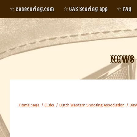
☆ casscoring.com
☆ CAS Scoring app
☆ FAQ
NEWS
Home page
/
Clubs
/
Dutch Western Shooting Association
/
Davy