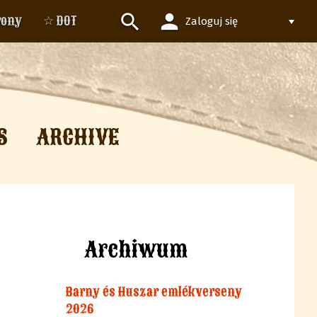
person
search
rony
☆ DOT
Zaloguj się
S
ARCHIVE
Archiwum
Barny és Huszar emlékverseny
2026