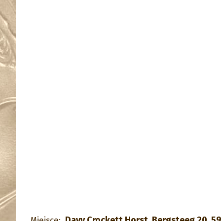
Davy Crockett Horst, Bergsteeg 20, 59
Miejsce: