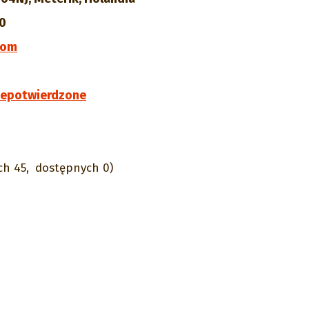
00
com
iepotwierdzone
ch 45,
dostępnych 0)