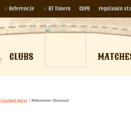
☆ Referencje
☆ BT Timers
GDPR
regulamin st
CLUBS
MATCHE
 Crockett Horst
/
Midsummer Shootout