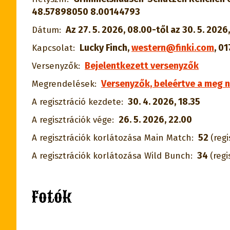
48.57898050 8.00144793
Az 27. 5. 2026, 08.00-től az 30. 5. 2026
Dátum:
Lucky Finch
,
western@finki.com
,
01
Kapcsolat:
Bejelentkezett versenyzők
Versenyzők:
Versenyzők, beleértve a meg n
Megrendelések:
30. 4. 2026, 18.35
A regisztráció kezdete:
26. 5. 2026, 22.00
A regisztrációk vége:
52
A regisztrációk korlátozása Main Match:
(regi
34
A regisztrációk korlátozása Wild Bunch:
(regi
Fotók