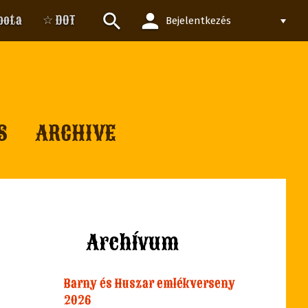
person
search
pota
☆ DOT
Bejelentkezés
S
ARCHIVE
Archívum
Barny és Huszar emlékverseny
2026