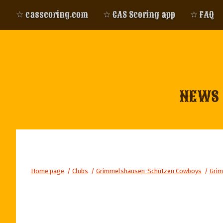
☆ casscoring.com
☆ CAS Scoring app
☆ FAQ
NEWS
Home page
/
Clubs
/
Grimmelshausen-Schützen Cowboys
/
Grim