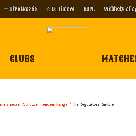
☆ Hivatkozás
☆ BT Timers
GDPR
Webhely álla
CLUBS
MATCHE
melshausen-Schützen Renchen Range
/
The Regulators Rumble