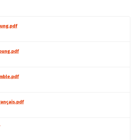
ung.pdf
bung.pdf
mble.pdf
ançais.pdf