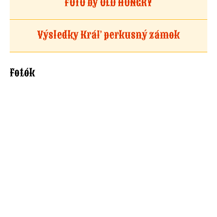
FOTO by OLD HUNGRY
Výsledky Kráľ perkusný zámok
Fotók