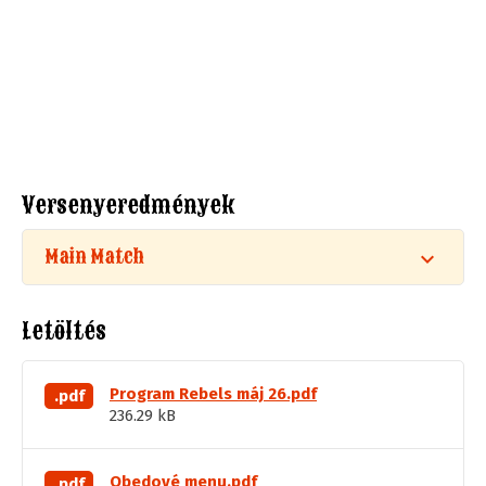
Versenyeredmények
Main Match
Letöltés
Program Rebels máj 26.pdf
.pdf
236.29 kB
Obedové menu.pdf
.pdf