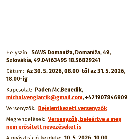
SAWS Domaniža, Domaniža, 49,
Helyszín:
Szlovákia, 49.04163495 18.56829241
Az 30. 5. 2026, 08.00-től az 31. 5. 2026,
Dátum:
18.00-ig
Paden Mc.Benedik
,
Kapcsolat:
michal.venglarcik@gmail.com
,
+421907846909
Bejelentkezett versenyzők
Versenyzők:
Versenyzők, beleértve a meg
Megrendelések:
nem erősített nevezéseket is
10. 5. 2026, 10.00
A regisztráció kezdete: