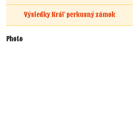
Výsledky Kráľ perkusný zámok
Photo