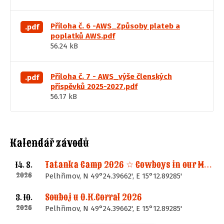
Příloha č. 6 -AWS_Způsoby plateb a
.pdf
poplatků AWS.pdf
56.24 kB
Příloha č. 7 - AWS_výše členských
.pdf
příspěvků 2025-2027.pdf
56.17 kB
Kalendář závodů
Tatanka Camp 2026 ☆ Cowboys in our Memories
14. 8.
2026
Pelhřimov, N 49°24.39662', E 15°12.89285'
Souboj u O.K.Corral 2026
3. 10.
2026
Pelhřimov, N 49°24.39662', E 15°12.89285'