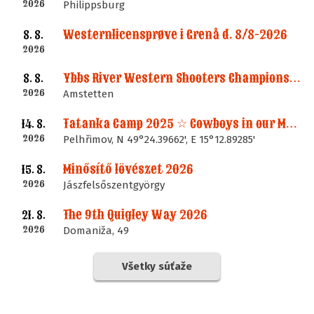
2026
Philippsburg
Westernlicensprøve i Grenå d. 8/8-2026
8. 8.
2026
Ybbs River Western Shooters Championship 2026 + LM
8. 8.
2026
Amstetten
Tatanka Camp 2025 ☆ Cowboys in our Memories
14. 8.
2026
Pelhřimov, N 49°24.39662', E 15°12.89285'
Minősítő lövészet 2026
15. 8.
2026
Jászfelsőszentgyörgy
The 9th Quigley Way 2026
21. 8.
2026
Domaniža, 49
Všetky súťaže