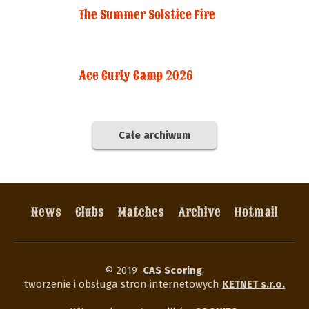
The Summer Solstice Fire
Ace Curly Camp 2026
Całe archiwum
News
Clubs
Matches
Archive
Hotmail
© 2019
CAS Scoring
,
tworzenie i obsługa stron internetowych
KETNET s.r.o.