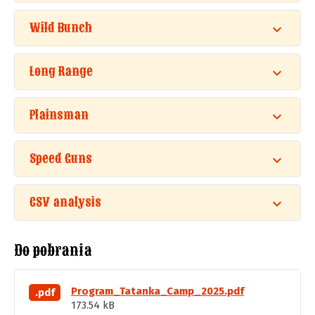
Wild Bunch
Long Range
Plainsman
Speed Guns
CSV analysis
Do pobrania
Program_Tatanka_Camp_2025.pdf
.pdf
173.54 kB