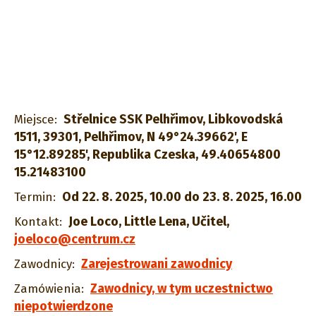
Střelnice SSK Pelhřimov, Libkovodská
Miejsce:
1511, 39301, Pelhřimov, N 49°24.39662', E
15°12.89285', Republika Czeska, 49.40654800
15.21483100
Od 22. 8. 2025, 10.00 do 23. 8. 2025, 16.00
Termin:
Joe Loco, Little Lena, Učitel
,
Kontakt:
joeloco@centrum.cz
Zarejestrowani zawodnicy
Zawodnicy:
Zawodnicy, w tym uczestnictwo
Zamówienia:
niepotwierdzone