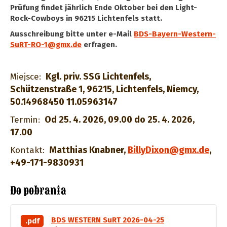
Prüfung findet jährlich Ende Oktober bei den Light-
Rock-Cowboys in 96215 Lichtenfels statt.
Ausschreibung bitte unter e-Mail
BDS-Bayern-Western-
SuRT-RO-1@gmx.de
erfragen.
Kgl. priv. SSG Lichtenfels,
Miejsce:
Schützenstraße 1, 96215, Lichtenfels, Niemcy,
50.14968450 11.05963147
Od 25. 4. 2026, 09.00 do 25. 4. 2026,
Termin:
17.00
Matthias Knabner
,
BillyDixon@gmx.de
,
Kontakt:
+49-171-9830931
Do pobrania
BDS WESTERN SuRT 2026-04-25
.pdf