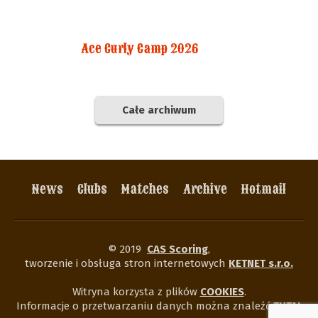
Ace Curly Camp 2026
Całe archiwum
News
Clubs
Matches
Archive
Hotmail
© 2019
CAS Scoring
,
tworzenie i obsługa stron internetowych
KETNET s.r.o.
Witryna korzysta z plików
COOKIES
.
Informacje o przetwarzaniu danych można znaleźć
TUTAJ
.