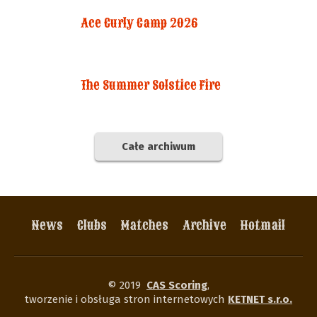
Ace Curly Camp 2026
The Summer Solstice Fire
Całe archiwum
News
Clubs
Matches
Archive
Hotmail
© 2019
CAS Scoring
,
tworzenie i obsługa stron internetowych
KETNET s.r.o.