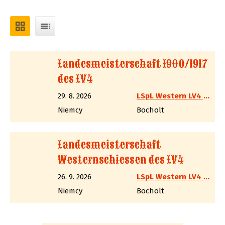
grid_view
toc
Landesmeisterschaft 1900/1917
des LV4
29. 8. 2026
LSpL Western LV4 NRW
Niemcy
Bocholt
Landesmeisterschaft
Westernschiessen des LV4
26. 9. 2026
LSpL Western LV4 NRW
Niemcy
Bocholt