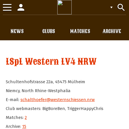
person
search
Toggle
navigation
NEWS
CLUBS
MATCHES
ARCHIVE
LSpL Western LV4 NRW
Schultenhofstrasse 22a
,
45475
Mülheim
Niemcy
,
North Rhine-Westphalia
E-mail:
schalthoefer@westernschiessen.nrw
Club webmasters: BigBoreBen, TriggerHappyChris
Matches:
2
Archive:
15