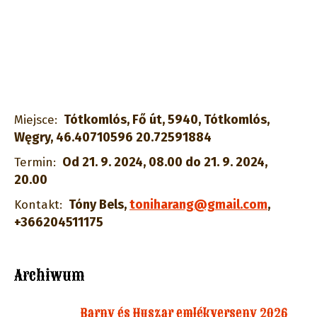
Tótkomlós, Fő út, 5940, Tótkomlós,
Miejsce:
Węgry, 46.40710596 20.72591884
Od 21. 9. 2024, 08.00 do 21. 9. 2024,
Termin:
20.00
Tóny Bels
,
toniharang@gmail.com
,
Kontakt:
+366204511175
Archiwum
Barny és Huszar emlékverseny 2026