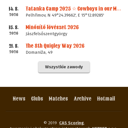
Tatanka Camp 2025 ☆ Cowboys in our Memories
14. 8.
2026
Pelhřimov, N 49°24.39662', E 15°12.89285'
Minősítő lövészet 2026
15. 8.
2026
Jászfelsőszentgyörgy
The 8th Quigley Way 2026
21. 8.
2026
Domaniža, 49
Wszystkie zawody
News
Clubs
Matches
Archive
Hotmail
© 2019
CAS Scoring
,