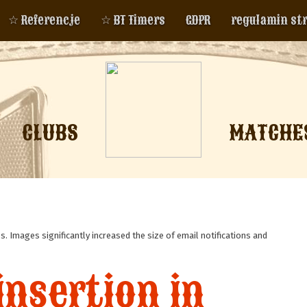
☆ Referencje
☆ BT Timers
GDPR
regulamin st
CLUBS
MATCHE
. Images significantly increased the size of email notifications and
insertion in