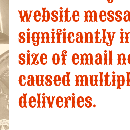
website messa
significantly 
size of email n
caused multip
deliveries.