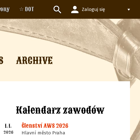
person
search
rony
☆ DOT
Zaloguj się
S
ARCHIVE
Kalendarz zawodów
Členství AWS 2026
1. 1.
2026
Hlavní město Praha