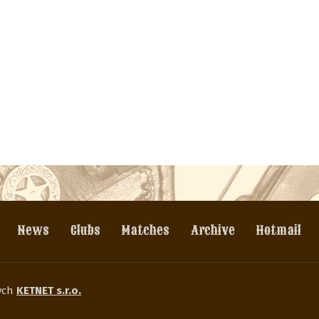
News
Clubs
Matches
Archive
Hotmail
wych
KETNET s.r.o.