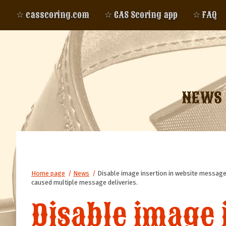
☆ casscoring.com
☆ CAS Scoring app
☆ FAQ
NEWS
Home page
/
News
/
Disable image insertion in website messages
caused multiple message deliveries.
Disable image 