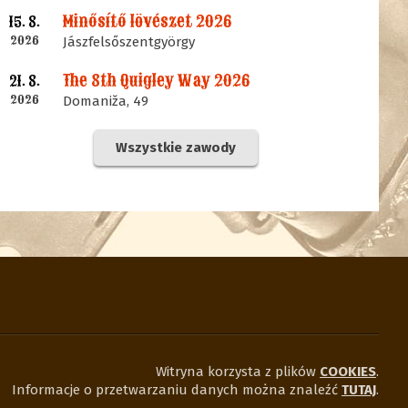
Minősítő lövészet 2026
15. 8.
2026
Jászfelsőszentgyörgy
The 8th Quigley Way 2026
21. 8.
2026
Domaniža, 49
Wszystkie zawody
Witryna korzysta z plików
COOKIES
.
Informacje o przetwarzaniu danych można znaleźć
TUTAJ
.