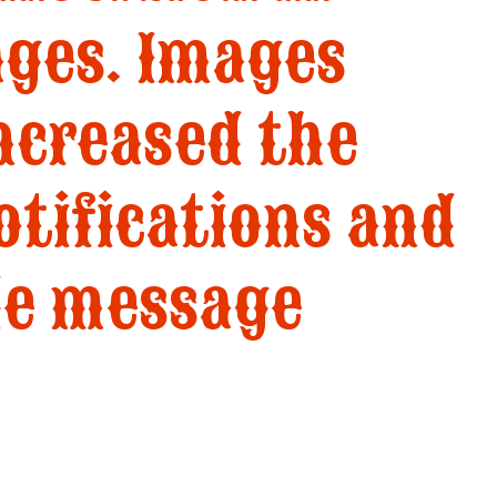
ges. Images
increased the
otifications and
le message