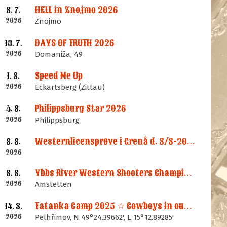
HELL in Znojmo 2026
8. 7.
2026
Znojmo
DAYS OF TRUTH 2026
13. 7.
2026
Domaniža, 49
Speed Me Up
1. 8.
2026
Eckartsberg (Zittau)
Philippsburg Star 2026
4. 8.
2026
Philippsburg
Westernlicensprøve i Grenå d. 8/8-2026
8. 8.
2026
Ybbs River Western Shooters Championship 2026 + LM
8. 8.
2026
Amstetten
Tatanka Camp 2025 ☆ Cowboys in our Memories
14. 8.
2026
Pelhřimov, N 49°24.39662', E 15°12.89285'