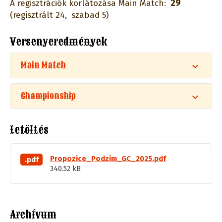
29
A regisztrációk korlátozása Main Match:
(regisztrált 24,
szabad 5)
Versenyeredmények
Main Match
Championship
Letöltés
Propozice_Podzim_GC_2025.pdf
.pdf
340.52 kB
Archívum