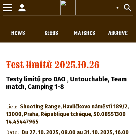
person
search
Toggle
navigation
NEWS
CLUBS
MATCHES
ARCHIVE
Test limitů 2025.10.26
Testy limitů pro DAO , Untouchable, Team
match, Camping 1-8
Shooting Range, Havlíčkovo náměstí 189/2,
Lieu:
13000, Praha, République tchèque, 50.08551300
14.45447965
Du 27. 10. 2025, 08.00 au 31. 10. 2025, 16.00
Date: