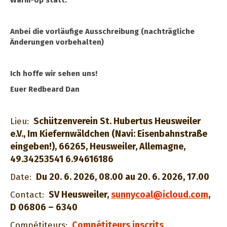
Warm-Up statt.
Anbei die vorläufige Ausschreibung (nachträgliche
Änderungen vorbehalten)
Ich hoffe wir sehen uns!
Euer Redbeard Dan
Schützenverein St. Hubertus Heusweiler
Lieu:
e.V., Im Kiefernwäldchen (Navi: Eisenbahnstraße
eingeben!), 66265, Heusweiler, Allemagne,
49.34253541 6.94616186
Du 20. 6. 2026, 08.00 au 20. 6. 2026, 17.00
Date:
SV Heusweiler
,
sunnycoal@icloud.com
,
Contact:
D 06806 – 6340
Compétiteurs inscrits
Compétiteurs: