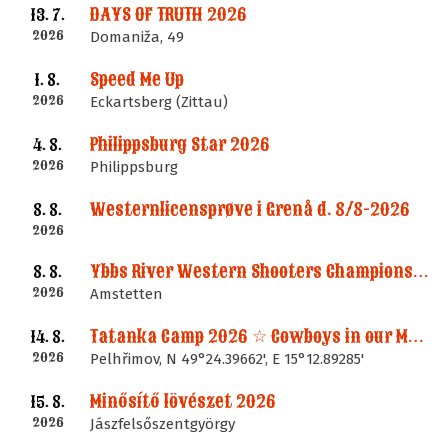
DAYS OF TRUTH 2026
13. 7.
2026
Domaniža, 49
Speed Me Up
1. 8.
2026
Eckartsberg (Zittau)
Philippsburg Star 2026
4. 8.
2026
Philippsburg
Westernlicensprøve i Grenå d. 8/8-2026
8. 8.
2026
Ybbs River Western Shooters Championship 2026 + LM
8. 8.
2026
Amstetten
Tatanka Camp 2026 ☆ Cowboys in our Memories
14. 8.
2026
Pelhřimov, N 49°24.39662', E 15°12.89285'
Minősítő lövészet 2026
15. 8.
2026
Jászfelsőszentgyörgy