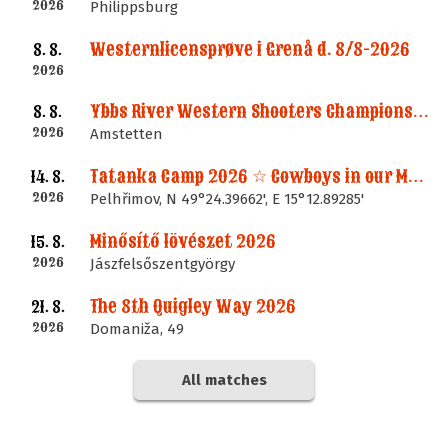
2026
Philippsburg
Westernlicensprøve i Grenå d. 8/8-2026
8. 8.
2026
Ybbs River Western Shooters Championship 2026 + LM
8. 8.
2026
Amstetten
Tatanka Camp 2026 ☆ Cowboys in our Memories
14. 8.
2026
Pelhřimov, N 49°24.39662', E 15°12.89285'
Minősítő lövészet 2026
15. 8.
2026
Jászfelsőszentgyörgy
The 8th Quigley Way 2026
21. 8.
2026
Domaniža, 49
All matches