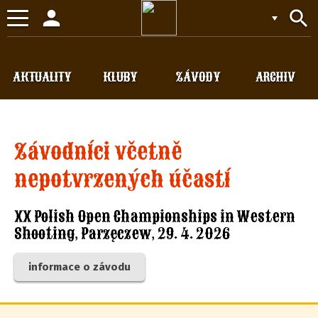
person
search
Toggle
navigation
AKTUALITY
KLUBY
ZÁVODY
ARCHIV
Závodníci včetně
nepotvrzených účastí
XX Polish Open Championships in Western
Shooting, Parzęczew, 29. 4. 2026
informace o závodu