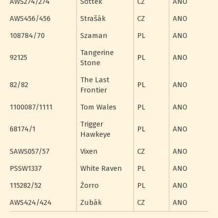
AWS274/274
Sottek
CZ
ANO
AWS456/456
Strašák
CZ
ANO
108784/70
Szaman
PL
ANO
Tangerine
92125
PL
ANO
Stone
The Last
82/82
PL
ANO
Frontier
1100087/1111
Tom Wales
PL
ANO
Trigger
68174/1
PL
ANO
Hawkeye
SAWS057/57
Vixen
CZ
ANO
PSSW1337
White Raven
PL
ANO
115282/52
Żorro
PL
ANO
AWS424/424
Zubák
CZ
ANO