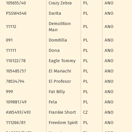
105655/40
Crazy Zebra
PL
ANO
PSSW4546
Darita
PL
ANO
Demolition
11112
PL
ANO
Man
091
Domitilla
PL
ANO
11111
Dona
PL
ANO
110122/78
Eagle Tommy
PL
ANO
105485/57
El Mariachi
PL
ANO
78534/94
El Profesor
PL
ANO
999
Fat Billy
PL
ANO
109881/49
Fela
PL
ANO
AWS493/493
Frankie Short
CZ
ANO
111266/81
Freedom Spirit
PL
ANO