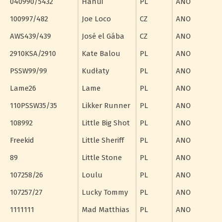
040990/5432
Hanui
PL
ANO
100997/482
Joe Loco
CZ
ANO
AWS439/439
José el Gába
CZ
ANO
2910KSA/2910
Kate Balou
PL
ANO
PSSW99/99
Kudłaty
PL
ANO
Lame26
Lame
PL
ANO
110PSSW35/35
Likker Runner
PL
ANO
108992
Little Big Shot
PL
ANO
Freekid
Little Sheriff
PL
ANO
89
Little Stone
PL
ANO
107258/26
Loulu
PL
ANO
107257/27
Lucky Tommy
PL
ANO
1111111
Mad Matthias
PL
ANO