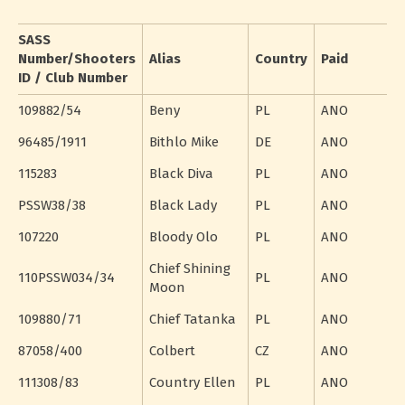
SASS
Number/Shooters
Alias
Country
Paid
ID / Club Number
109882/54
Beny
PL
ANO
96485/1911
Bithlo Mike
DE
ANO
115283
Black Diva
PL
ANO
PSSW38/38
Black Lady
PL
ANO
107220
Bloody Olo
PL
ANO
Chief Shining
110PSSW034/34
PL
ANO
Moon
109880/71
Chief Tatanka
PL
ANO
87058/400
Colbert
CZ
ANO
111308/83
Country Ellen
PL
ANO