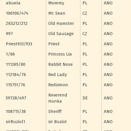
abuela
Mommy
PL
ANO
106106/474
Mr. Sean
CZ
ANO
ZKS212/212
Old Hamster
PL
ANO
997
Old Sausage
CZ
ANO
Priest933/933
Priest
PL
ANO
1/86
Princess Lia
PL
ANO
111265/80
Rabbit Nose
PL
ANO
112184/76
Red Lady
PL
ANO
115751/76
Redsimon
PL
ANO
Reverend
59728/497
DE
ANO
Honka
108715/38
Sheriff
PL
ANO
sirBuziol1
sir Buziol
PL
ANO