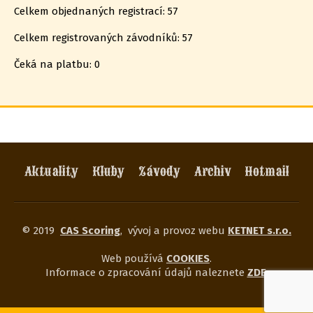
Celkem objednaných registrací: 57
Celkem registrovaných závodníků: 57
Čeká na platbu: 0
Aktuality
Kluby
Závody
Archiv
Hotmail
© 2019
CAS Scoring
,
vývoj a provoz webu
KETNET s.r.o.
Web používá
COOKIES
.
Informace o zpracování údajů naleznete
ZDE
.