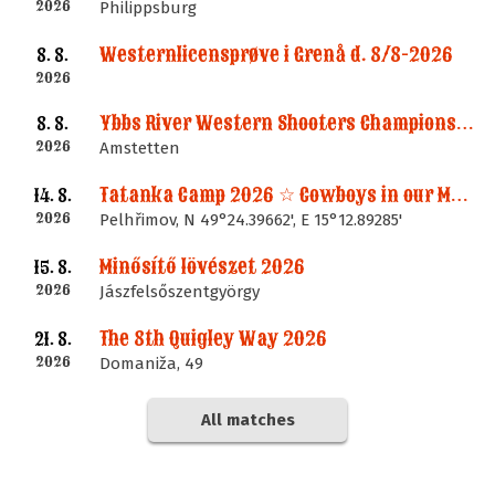
2026
Philippsburg
Westernlicensprøve i Grenå d. 8/8-2026
8. 8.
2026
Ybbs River Western Shooters Championship 2026 + LM
8. 8.
2026
Amstetten
Tatanka Camp 2026 ☆ Cowboys in our Memories
14. 8.
2026
Pelhřimov, N 49°24.39662', E 15°12.89285'
Minősítő lövészet 2026
15. 8.
2026
Jászfelsőszentgyörgy
The 8th Quigley Way 2026
21. 8.
2026
Domaniža, 49
All matches