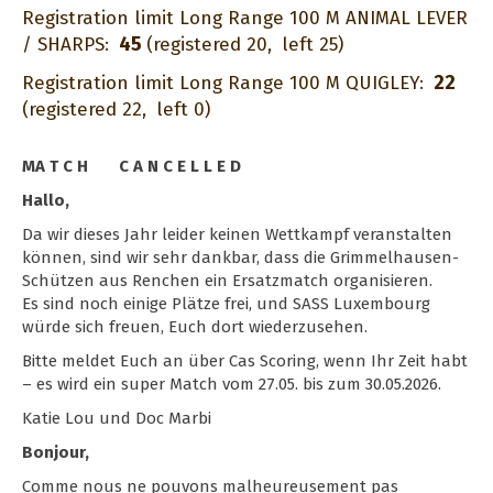
Registration limit Long Range 100 M ANIMAL LEVER
45
/ SHARPS:
(registered 20,
left 25)
22
Registration limit Long Range 100 M QUIGLEY:
(registered 22,
left 0)
MA T C H C A N C E L L E D
Hallo,
Da wir dieses Jahr leider keinen Wettkampf veranstalten
können, sind wir sehr dankbar, dass die Grimmelhausen-
Schützen aus Renchen ein Ersatzmatch organisieren.
Es sind noch einige Plätze frei, und SASS Luxembourg
würde sich freuen, Euch dort wiederzusehen.
Bitte meldet Euch an über Cas Scoring, wenn Ihr Zeit habt
– es wird ein super Match vom 27.05. bis zum 30.05.2026.
Katie Lou und Doc Marbi
Bonjour,
Comme nous ne pouvons malheureusement pas