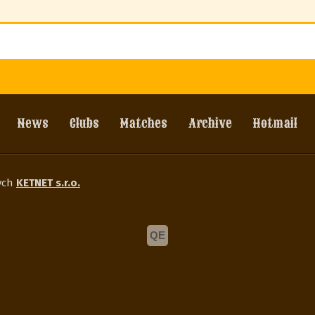
News
Clubs
Matches
Archive
Hotmail
wych
KETNET s.r.o.
QE