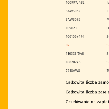
100997/482
J
SAWS062
L
SAWS095
M
109823
O
106106/474
S
82
S
110325/548
S
106202/6
S
761SAWS
T
Całkowita liczba zamów
Całkowita liczba zare
Oczekiwanie na zapłat