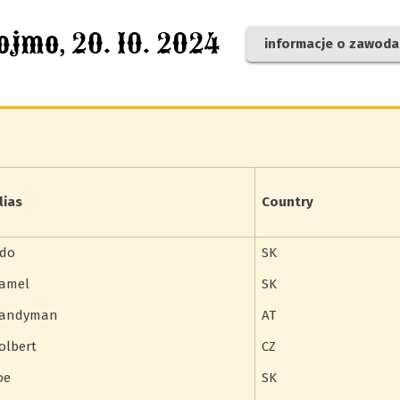
ojmo, 20. 10. 2024
informacje o zawoda
lias
Country
do
SK
amel
SK
andyman
AT
olbert
CZ
oe
SK