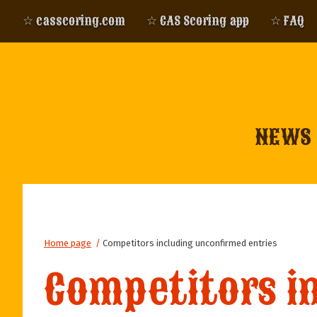
☆ casscoring.com
☆ CAS Scoring app
☆ FAQ
NEWS
Home page
/
Competitors including unconfirmed entries
Competitors i