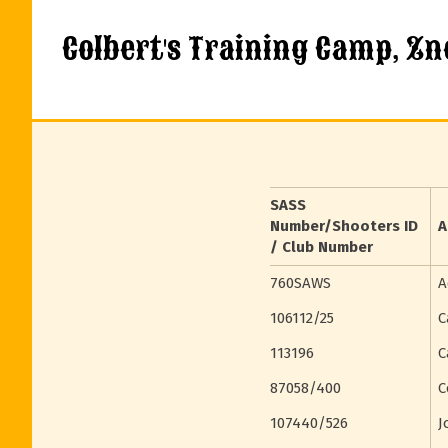
Colbert's Training Camp, Zn
SASS
Number/Shooters ID
A
/ Club Number
760SAWS
A
106112/25
C
113196
C
87058/400
C
107440/526
J