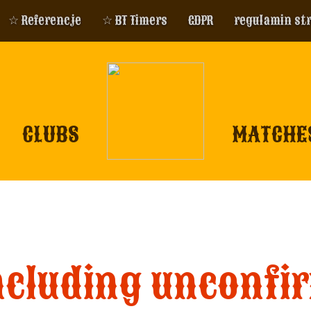
☆ Referencje
☆ BT Timers
GDPR
regulamin st
CLUBS
MATCHE
ncluding unconfi