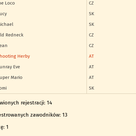
oe Loco
CZ
ucy
SK
ichael
SK
ld Redneck
CZ
ean
CZ
hooting Herby
AT
unray Eve
AT
uper Mario
AT
omi
SK
ionych rejestracji: 14
jestrowanych zawodników: 13
ę: 1