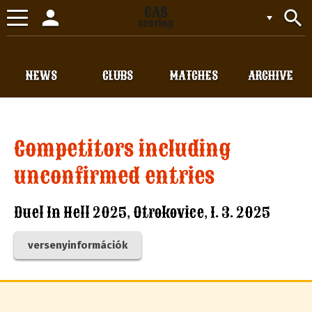
person
search
Toggle
navigation
NEWS
CLUBS
MATCHES
ARCHIVE
Competitors including
unconfirmed entries
Duel In Hell 2025, Otrokovice, 1. 3. 2025
versenyinformációk