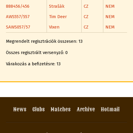
888456/456
Strašák
CZ
NEM
AWS557/557
Tim Deer
CZ
NEM
SAWS057/57
Vixen
CZ
NEM
Megrendelt regisztrációk összesen: 13
Összes regisztrált versenyző: 0
Várakozás a befizetésre: 13
News
Clubs
Matches
Archive
Hotmail