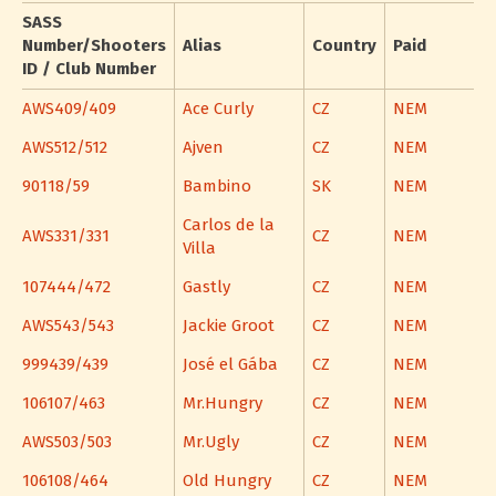
SASS
Number/Shooters
Alias
Country
Paid
ID / Club Number
AWS409/409
Ace Curly
CZ
NEM
AWS512/512
Ajven
CZ
NEM
90118/59
Bambino
SK
NEM
Carlos de la
AWS331/331
CZ
NEM
Villa
107444/472
Gastly
CZ
NEM
AWS543/543
Jackie Groot
CZ
NEM
999439/439
José el Gába
CZ
NEM
106107/463
Mr.Hungry
CZ
NEM
AWS503/503
Mr.Ugly
CZ
NEM
106108/464
Old Hungry
CZ
NEM