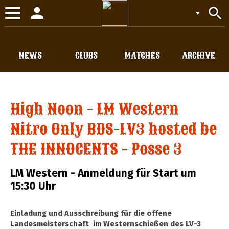
person
search
Toggle
navigation
NEWS
CLUBS
MATCHES
ARCHIVE
High Noon - LM Western
Nitro Only BDS-LV3 hosted be
THE INNOCENTS - Posse 3
LM Western - Anmeldung für Start um
15:30 Uhr
Einladung und Ausschreibung für die offene
Landesmeisterschaft im Westernschießen des LV-3