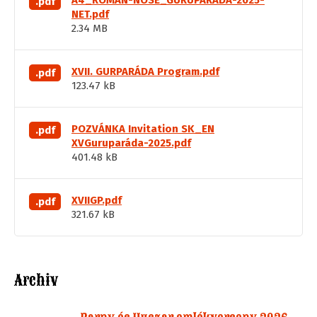
A4_ROMAN-NOSE_GURUPARADA-2025-
.pdf
NET.pdf
2.34 MB
XVII. GURPARÁDA Program.pdf
.pdf
123.47 kB
POZVÁNKA Invitation SK_EN
.pdf
XVGuruparáda-2025.pdf
401.48 kB
XVIIGP.pdf
.pdf
321.67 kB
Archiv