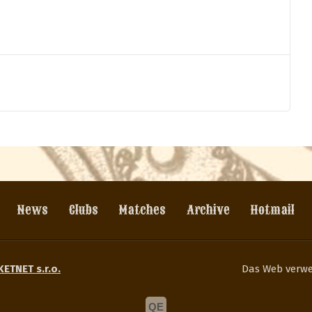
News
Clubs
Matches
Archive
Hotmail
KETNET s.r.o.
Das Web verw
QE