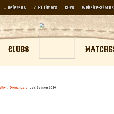
☆ Referenz
☆ BT Timers
GDPR
Website-Status
CLUBS
MATCHE
eľby
/
Domaniža
/
Joe’s Season 2026