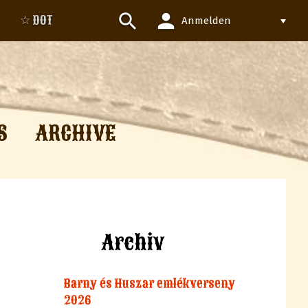
person
search
☆ DOT
Anmelden
S
ARCHIVE
Archiv
Barny és Huszar emlékverseny
2026