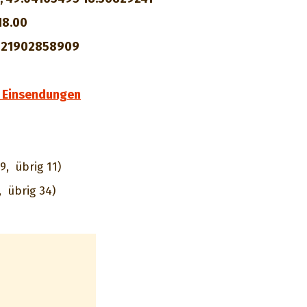
18.00
421902858909
 Einsendungen
9,
übrig 11)
,
übrig 34)