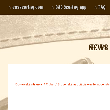
☆ casscoring.com
☆ CAS Scoring app
☆ FAQ
NEWS
Domovská stránka
/
Clubs
/
Slovenská asociácia westernovej str