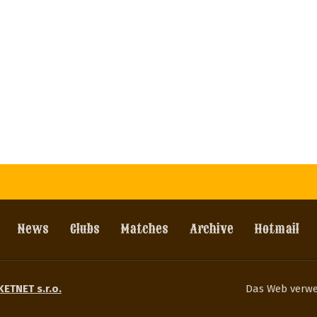
News
Clubs
Matches
Archive
Hotmail
KETNET s.r.o.
Das Web verw