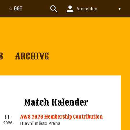
person
search
☆ DOT
Anmelden
S
ARCHIVE
Match Kalender
AWS 2026 Membership Contribution
1. 1.
2026
Hlavní město Praha