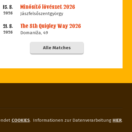
Minősítő lövészet 2026
15. 8.
2026
Jászfelsőszentgyörgy
The 8th Quigley Way 2026
21. 8.
2026
Domaniža, 49
Alle Matches
endet
COOKIES
.
Informationen zur Datenverarbeitung
HIER
.