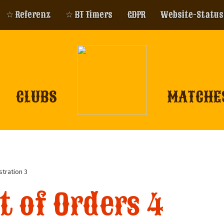
☆ Referenz
☆ BT Timers
GDPR
Website-Status
CLUBS
MATCHE
stration 3
t of Orders 4