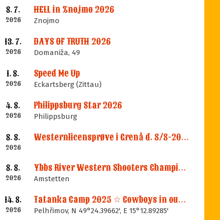
HELL in Znojmo 2026
8. 7.
2026
Znojmo
DAYS OF TRUTH 2026
13. 7.
2026
Domaniža, 49
Speed Me Up
1. 8.
2026
Eckartsberg (Zittau)
Philippsburg Star 2026
4. 8.
2026
Philippsburg
Westernlicensprøve i Grenå d. 8/8-2026
8. 8.
2026
Ybbs River Western Shooters Championship 2026 + LM
8. 8.
2026
Amstetten
Tatanka Camp 2025 ☆ Cowboys in our Memories
14. 8.
2026
Pelhřimov, N 49°24.39662', E 15°12.89285'