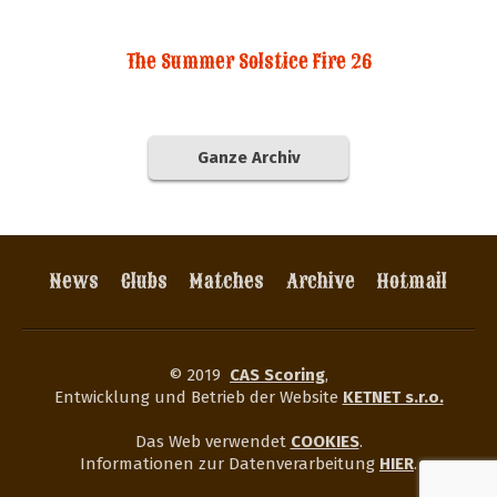
The Summer Solstice Fire 26
Ganze Archiv
News
Clubs
Matches
Archive
Hotmail
© 2019
CAS Scoring
,
Entwicklung und Betrieb der Website
KETNET s.r.o.
Das Web verwendet
COOKIES
.
Informationen zur Datenverarbeitung
HIER
.