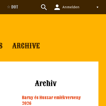
person
search
☆ DOT
Anmelden
S
ARCHIVE
Archiv
Barny és Huszar emlékverseny
2026