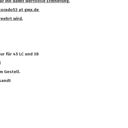
r ihn damit wertvolle Erinnerung.
olorado53 at gmx.de
geehrt wird.
ur für 45 LC und 38
l
m Gestell.
sandt