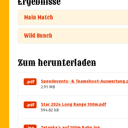
Ergebnisse
Main Match
Wild Bunch
Zum herunterladen
Speedevents- & Teamshoot-Auswertung.
.pdf
2.91 MB
Star 2024 Long Range 100m.pdf
.pdf
594.82 kB
Tatanka's auf 100m Bahn.jpg
.jpg