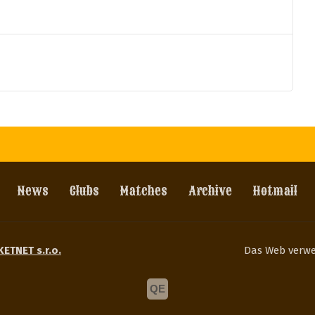
News
Clubs
Matches
Archive
Hotmail
KETNET s.r.o.
Das Web verw
QE