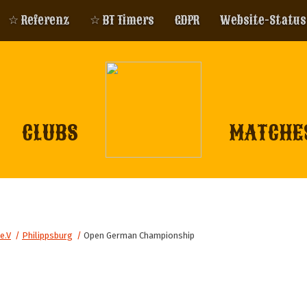
☆ Referenz
☆ BT Timers
GDPR
Website-Status
CLUBS
MATCHE
e.V
/
Philippsburg
/
Open German Championship