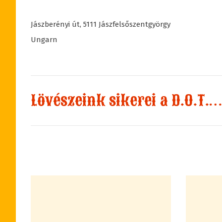
Jászberényi út
,
5111
Jászfelsőszentgyörgy
Ungarn
Lövészeink sikerei a D.O.T. 2026 versenyen