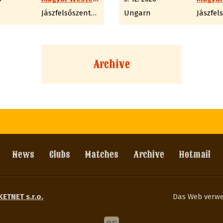
Jászfelsőszentgyörgy
Ungarn
Archive
News
Clubs
Matches
Archive
Hotmail
KETNET s.r.o.
Das Web verw