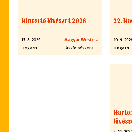
Minősítő lövészet 2026
22. Ma
15. 8. 2026
Magyar Western Lövész Szakág
10. 9. 202
Ungarn
Jászfelsőszentgyörgy
Ungarn
Márton
lövész
7. 11. 202