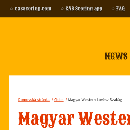
☆ casscoring.com
☆ CAS Scoring app
☆ FAQ
NEWS
Domovská stránka
/
Clubs
/
Magyar Western Lövész Szakág
Magyar Wester