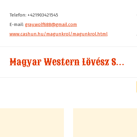
Telefon: +421903421545
E-mail:
gray.wolf688@gmail.com
www.cashun.hu/magunkrol/magunkrol.html
Magyar Western Lövész Szakág