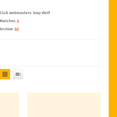
Club webmasters: Gray Wolf
Matches:
6
Archive:
60
grid_view
toc