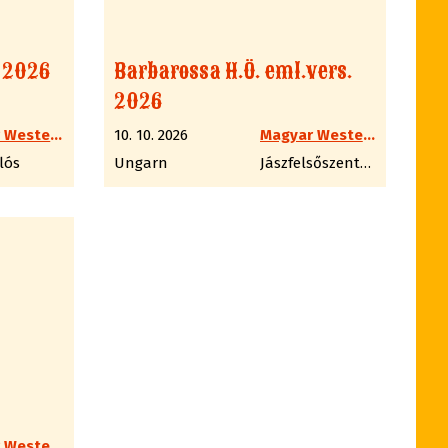
ó 2026
Barbarossa H.Ö. eml.vers.
2026
Magyar Western Lövész Szakág
10. 10. 2026
Magyar Western Lövész Szakág
lós
Ungarn
Jászfelsőszentgyörgy
Magyar Western Lövész Szakág