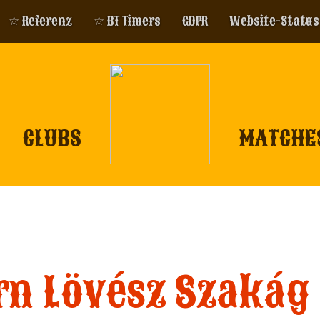
☆ Referenz
☆ BT Timers
GDPR
Website-Status
CLUBS
MATCHE
n Lövész Szakág