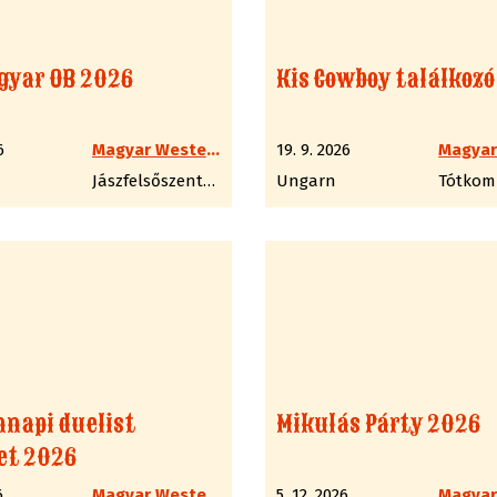
gyar OB 2026
Kis Cowboy találkoz
6
Magyar Western Lövész Szakág
19. 9. 2026
Jászfelsőszentgyörgy
Ungarn
Tótkom
napi duelist
Mikulás Párty 2026
et 2026
6
Magyar Western Lövész Szakág
5. 12. 2026