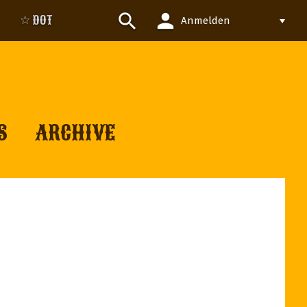
person
search
☆ DOT
Anmelden
S
ARCHIVE