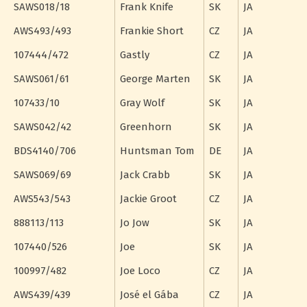
SAWS018/18
Frank Knife
SK
JA
AWS493/493
Frankie Short
CZ
JA
107444/472
Gastly
CZ
JA
SAWS061/61
George Marten
SK
JA
107433/10
Gray Wolf
SK
JA
SAWS042/42
Greenhorn
SK
JA
BDS4140/706
Huntsman Tom
DE
JA
SAWS069/69
Jack Crabb
SK
JA
AWS543/543
Jackie Groot
CZ
JA
888113/113
Jo Jow
SK
JA
107440/526
Joe
SK
JA
100997/482
Joe Loco
CZ
JA
AWS439/439
José el Gába
CZ
JA