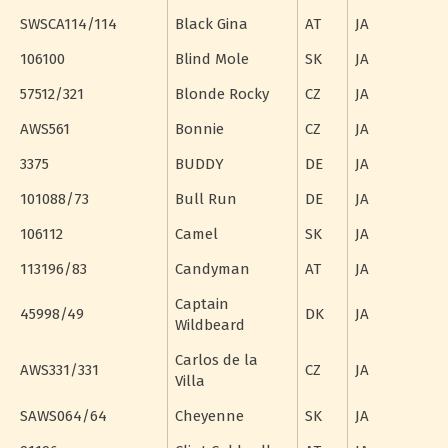
SWSCA114/114
Black Gina
AT
JA
106100
Blind Mole
SK
JA
57512/321
Blonde Rocky
CZ
JA
AWS561
Bonnie
CZ
JA
3375
BUDDY
DE
JA
101088/73
Bull Run
DE
JA
106112
Camel
SK
JA
113196/83
Candyman
AT
JA
Captain
45998/49
DK
JA
Wildbeard
Carlos de la
AWS331/331
CZ
JA
Villa
SAWS064/64
Cheyenne
SK
JA