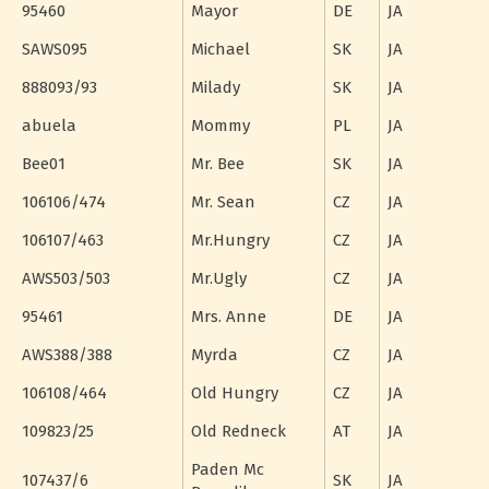
95460
Mayor
DE
JA
SAWS095
Michael
SK
JA
888093/93
Milady
SK
JA
abuela
Mommy
PL
JA
Bee01
Mr. Bee
SK
JA
106106/474
Mr. Sean
CZ
JA
106107/463
Mr.Hungry
CZ
JA
AWS503/503
Mr.Ugly
CZ
JA
95461
Mrs. Anne
DE
JA
AWS388/388
Myrda
CZ
JA
106108/464
Old Hungry
CZ
JA
109823/25
Old Redneck
AT
JA
Paden Mc
107437/6
SK
JA