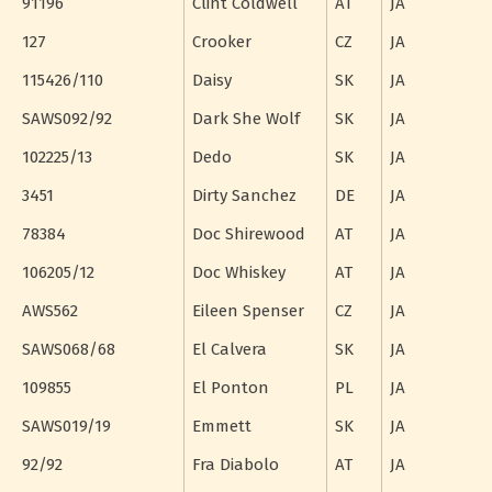
91196
Clint Coldwell
AT
JA
127
Crooker
CZ
JA
115426/110
Daisy
SK
JA
SAWS092/92
Dark She Wolf
SK
JA
102225/13
Dedo
SK
JA
3451
Dirty Sanchez
DE
JA
78384
Doc Shirewood
AT
JA
106205/12
Doc Whiskey
AT
JA
AWS562
Eileen Spenser
CZ
JA
SAWS068/68
El Calvera
SK
JA
109855
El Ponton
PL
JA
SAWS019/19
Emmett
SK
JA
92/92
Fra Diabolo
AT
JA