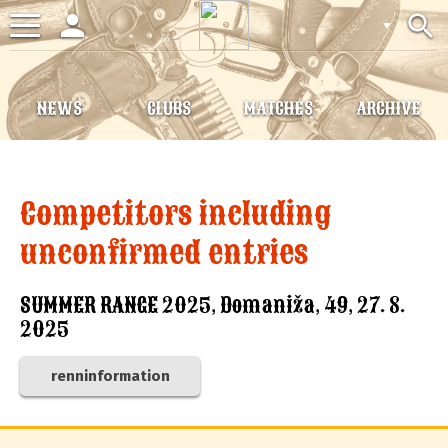
person
search
Toggle
navigation
NEWS
CLUBS
MATCHES
ARCHIVE
Competitors including
unconfirmed entries
SUMMER RANGE 2025, Domaniža, 49, 27. 8.
2025
renninformation