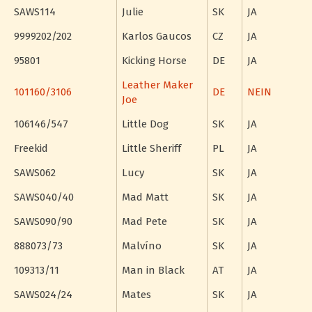
SAWS114
Julie
SK
JA
9999202/202
Karlos Gaucos
CZ
JA
95801
Kicking Horse
DE
JA
Leather Maker
101160/3106
DE
NEIN
Joe
106146/547
Little Dog
SK
JA
Freekid
Little Sheriff
PL
JA
SAWS062
Lucy
SK
JA
SAWS040/40
Mad Matt
SK
JA
SAWS090/90
Mad Pete
SK
JA
888073/73
Malvíno
SK
JA
109313/11
Man in Black
AT
JA
SAWS024/24
Mates
SK
JA