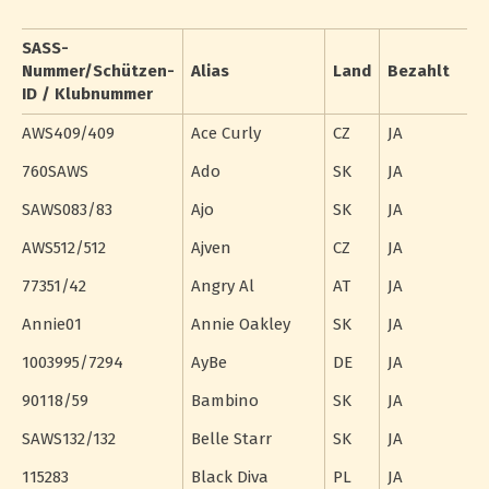
SASS-
Nummer/Schützen-
Alias
Land
Bezahlt
ID / Klubnummer
AWS409/409
Ace Curly
CZ
JA
760SAWS
Ado
SK
JA
SAWS083/83
Ajo
SK
JA
AWS512/512
Ajven
CZ
JA
77351/42
Angry Al
AT
JA
Annie01
Annie Oakley
SK
JA
1003995/7294
AyBe
DE
JA
90118/59
Bambino
SK
JA
SAWS132/132
Belle Starr
SK
JA
115283
Black Diva
PL
JA