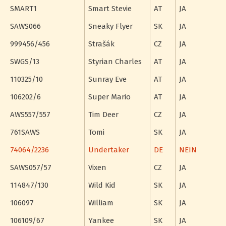
SMART1
Smart Stevie
AT
JA
SAWS066
Sneaky Flyer
SK
JA
999456/456
Strašák
CZ
JA
SWGS/13
Styrian Charles
AT
JA
110325/10
Sunray Eve
AT
JA
106202/6
Super Mario
AT
JA
AWS557/557
Tim Deer
CZ
JA
761SAWS
Tomi
SK
JA
74064/2236
Undertaker
DE
NEIN
SAWS057/57
Vixen
CZ
JA
114847/130
Wild Kid
SK
JA
106097
William
SK
JA
106109/67
Yankee
SK
JA