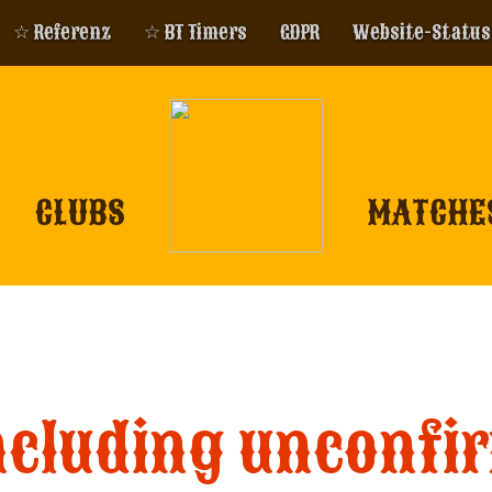
☆ Referenz
☆ BT Timers
GDPR
Website-Status
CLUBS
MATCHE
ncluding unconfi