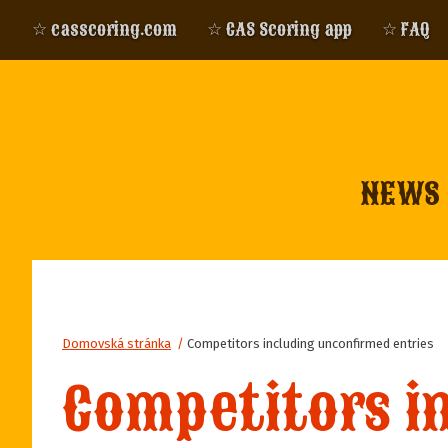
☆ casscoring.com
☆ CAS Scoring app
☆ FAQ
NEWS
Domovská stránka
/
Competitors including unconfirmed entries
Competitors i