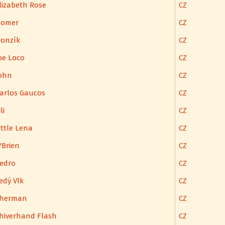
lizabeth Rose
CZ
omer
CZ
onzík
CZ
oe Loco
CZ
ohn
CZ
arlos Gaucos
CZ
li
CZ
ittle Lena
CZ
'Brien
CZ
edro
CZ
edý Vlk
CZ
herman
CZ
hiverhand Flash
CZ