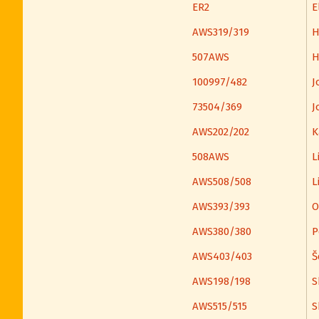
ER2
E
AWS319/319
H
507AWS
H
100997/482
J
73504/369
J
AWS202/202
K
508AWS
Li
AWS508/508
L
AWS393/393
O
AWS380/380
P
AWS403/403
Š
AWS198/198
S
AWS515/515
S