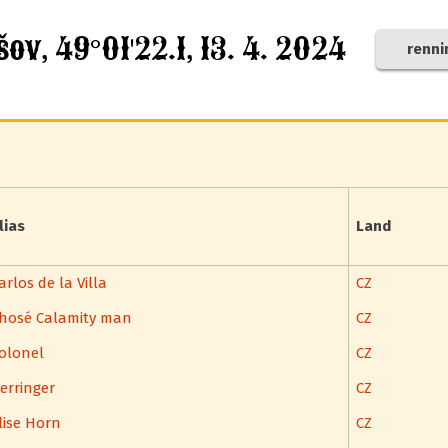
v, 49°01'22.1, 13. 4. 2024
renni
lias
Land
arlos de la Villa
CZ
hosé Calamity man
CZ
olonel
CZ
erringer
CZ
lise Horn
CZ