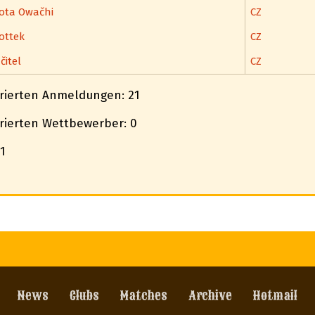
ota Owačhi
CZ
ottek
CZ
čitel
CZ
trierten Anmeldungen: 21
trierten Wettbewerber: 0
1
News
Clubs
Matches
Archive
Hotmail