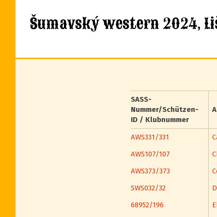
Šumavský western 2024, Lišo
SASS-
Nummer/Schützen-
A
ID / Klubnummer
AWS331/331
C
AWS107/107
C
AWS373/373
C
SWS032/32
D
68952/196
E